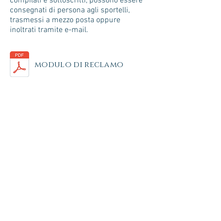
compilati e sottoscritti, possono essere
consegnati di persona agli sportelli,
trasmessi a mezzo posta oppure
inoltrati tramite e-mail.
modulo di reclamo
ACQUEDOTTO DELLA PIANA S.P.A.
Via Carlo V,
53 - 14019
Villanova d'Asti - AT
Tel : (+39) 0141 946609 - Fax : (+39)
0141945105 | EMAIL:
info@acquedottopiana.it
PEC:
acquedottopiana@legalmail.it
Cap. Soc. Euro
2.093.742
i.v. | Reg. Imprese
Asti C.F. e n. iscrizione
00099020059
R.E.A. 83541
Codice Destinatario P62QHVQ